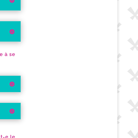
e à se
t-e le