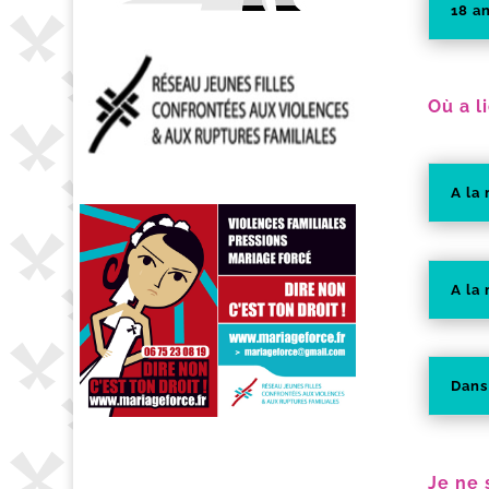
18 a
Où a l
A la 
A la
Dans
Je ne 