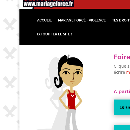
ACCUEIL
MARIAGE FORCÉ = VIOLENCE
TES DROIT
[X] QUITTER LE SITE !
Foir
Clique s
écrire
m
Á part
15 a