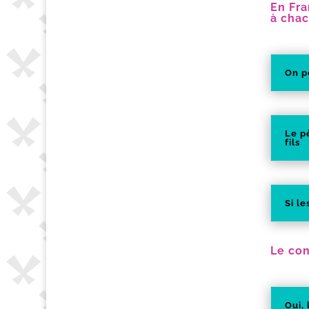
En Fra
à chac
On p
Le p
fils
Si l
Le con
Oui,