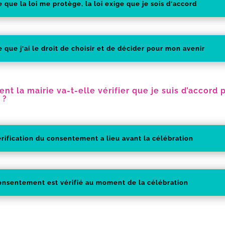
 que la loi me protège, la loi exige que je sois d'accord
 que j'ai le droit de choisir et de décider pour mon avenir
t la mairie va-t-elle vérifier que je suis d’accord
 ?
érification du consentement a lieu avant la célébration
onsentement est vérifié au moment de la célébration