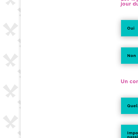
jour d
Oui
Non
Un con
Quell
Impo
passi