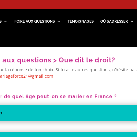
S
FOIRE AUX QUESTIONS
TÉMOIGNAGES
OÙ S’ADRESSER
e aux questions >
Que dit le droit?
ur la réponse de ton choix. Si tu as d’autres questions, n’hésite pa
ariageforce21@gmail.com
ir de quel âge peut-on se marier en France ?
ns