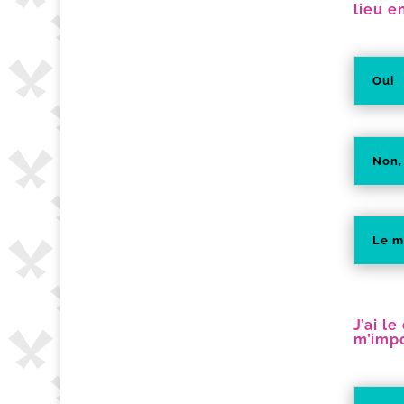
lieu e
Oui
Non,
Le m
J’ai l
m’impo