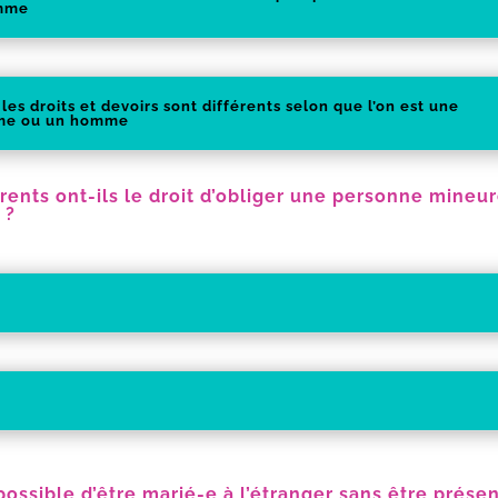
omme
les droits et devoirs sont différents selon que l’on est une
me ou un homme
rents ont-ils le droit d’obliger une personne mineur
 ?
 possible d’être marié-e à l’étranger sans être présen