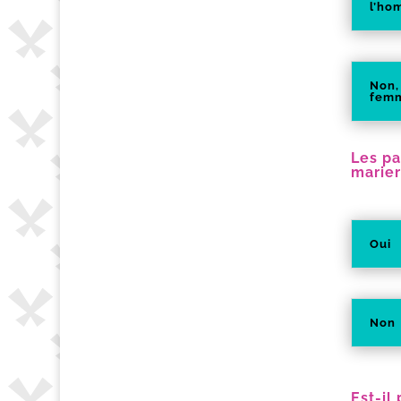
l’h
Non, 
fem
Les pa
marier
Oui
Non
Est-il