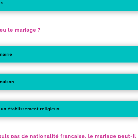
ns
ieu le mariage ?
mairie
 maison
 un établissement religieux
suis pas de nationalité française, le mariage peut-il