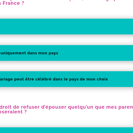
n France ?
 uniquement dans mon pays
ariage peut être célébré dans le pays de mon choix
e droit de refuser d’épouser quelqu’un que mes paren
seraient ?