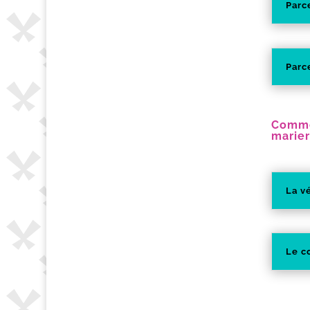
Parce
Parce
Commen
marier
La v
Le c