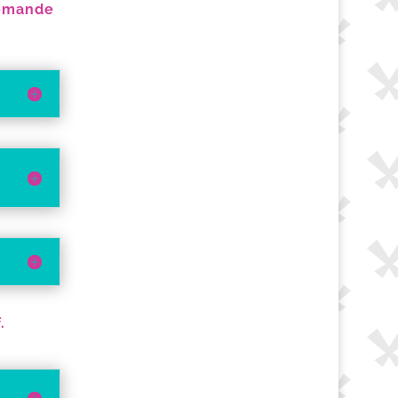
demande
.